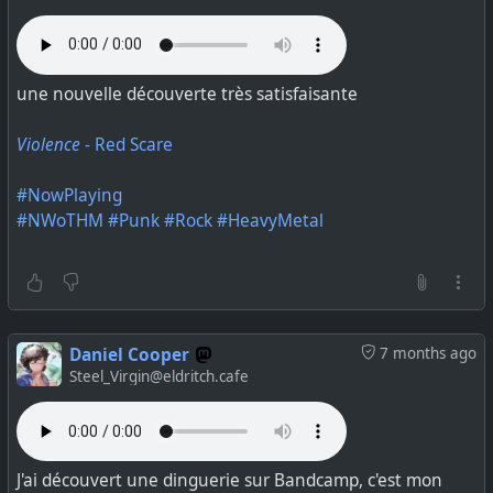
une nouvelle découverte très satisfaisante
Violence
- Red Scare
#NowPlaying
#PouetRadio
#NowPlaying
It's Not Over - First Choice
#NWoTHM
#Punk
#Rock
#HeavyMetal
Nostalgie Disco Fever !
Daniel Cooper
7 months ago
Steel_Virgin@eldritch.cafe
J'ai découvert une dinguerie sur Bandcamp, c'est mon