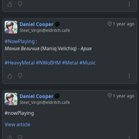
Daniel Cooper
1 year ago
Steel_Virgin@eldritch.cafe
#NowPlaying
:
Мания Величия
(Maniq Velichiq) -
Ария
#HeavyMetal
#NWoBHM
#Metal
#Music
Daniel Cooper
1 year ago
Steel_Virgin@eldritch.cafe
#nowPlaying
View article