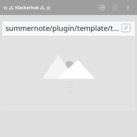
⚝ ⁂ Klackerhub ⁂ ⚝
summernote/plugin/template/tpls