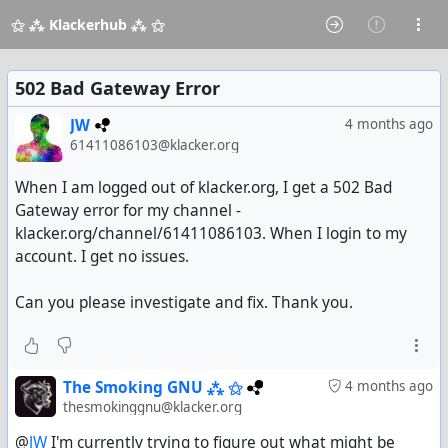
⚝ ⁂ Klackerhub ⁂ ⚝
502 Bad Gateway Error
JW
4 months ago
61411086103@klacker.org
When I am logged out of klacker.org, I get a 502 Bad
Gateway error for my channel -
klacker.org/channel/61411086103. When I login to my
account. I get no issues.
Can you please investigate and fix. Thank you.
The Smoking GNU ⁂ ⚝
4 months ago
thesmokinggnu@klacker.org
@
JW
I'm currently trying to figure out what might be