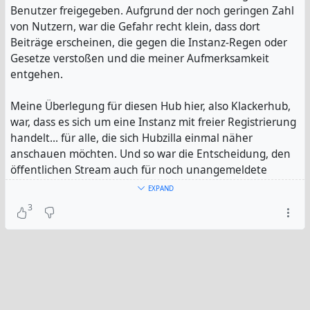
Benutzer freigegeben. Aufgrund der noch geringen Zahl
von Nutzern, war die Gefahr recht klein, dass dort
Beiträge erscheinen, die gegen die Instanz-Regen oder
Gesetze verstoßen und die meiner Aufmerksamkeit
entgehen.
Meine Überlegung für diesen Hub hier, also Klackerhub,
war, dass es sich um eine Instanz mit freier Registrierung
handelt... für alle, die sich Hubzilla einmal näher
anschauen möchten. Und so war die Entscheidung, den
öffentlichen Stream auch für noch unangemeldete
Benutzer zur Verfügung zu stellen, davon getrieben, dass
EXPAND
ich Interessierten zeigen wollte, wie Hubzilla denn "in
3
Action" aussieht.
Weil die Zahl an Accounts und Kanälen nun aber doch
zunimmt, wäre der Aufwand für eine proaktive
lückenlose Moderation zunehmend größer. Deshalb steht
ab sofort der öffentliche Stream nur noch angemeldeten