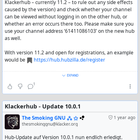
Klackerhub – currently 11.2 – to rule out any side effects
caused by the version) and check whether your channel
can be viewed without logging in on the other hub, or
whether an error occurs there too. Please make sure you
use your channel address ‘61411086103’ on the new hub
as well.
With version 11.2 and open for registrations, an example
would be
https://hub.hubzilla.de/register
This will allow us to determine whether the issue relates
EXPAND
to my hub (or the combination of your channel and my
1
hub), or whether there is something wrong with your
channel.
Klackerhub - Update 10.0.1
We’ll sort it out! ;-)
The Smoking GNU ⁂ ⚝
1 year ago
thesmokinggnu@klacker.org
Hub-Update auf Version 10.0.1 nun endlich erledigt.