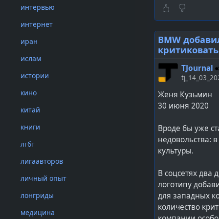
позиция поня
интервью
и национальн
интернет
BMW добавила
иран
критиковать
Затем слово вз
ислам
о висящих по в
TJournal
истории
скрываться про
tj_14_03_20
«Радуга» компа
кино
Женя Кузьмин
гей-пропаганда.
30 июня 2020
китай
«Это косвенно, 
книги
Вроде бы уже с
вывешивался, в 
недовольства: в
хотелось, чтобы
лгбт
культуры.
Конституцию, чт
лигаавторов
это ответил, чт
В соцсетях два 
выстроить неагр
личный опыт
логотипу добави
лонгриды
для западных к
На подозрения 
количество крит
линия» Армену 
медицина
компании особо