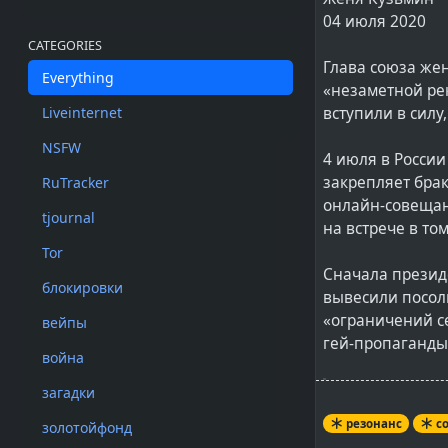
04 июля 2020
CATEGORIES
Глава союза же
Everything
«незаметной ре
вступили в силу,
Liveinternet
NSFW
4 июля в России
закрепляет бра
RuTracker
онлайн-совещан
tjournal
на встрече в то
Tor
Сначала презид
блокировки
вывесили посол
«ограничений се
вейпы
гей-пропаганды
война
загадки
Они кое-что 
резонанс
с
работает. Но
золотойфонд