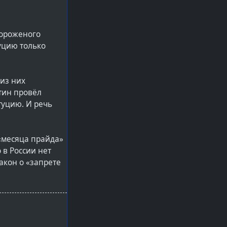
мороженого
уцию только
 из них
тин провёл
туцию. И речь
«месяца прайда»
о в России нет
акон о «запрете
еликобритании\]
 и у нас