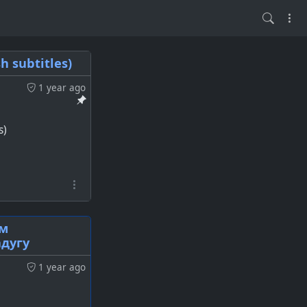
 subtitles)
1 year ago
s)
ём
адугу
1 year ago