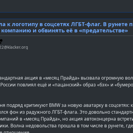
тная — в России не было, нет и не будет никаких ограниче
ых, а также прав сексуальных меньшинств.
 к логотипу в соцсетях ЛГБТ-флаг. В рунете 
 компанию и обвинять её в «предательстве»
яла глава Союза женщин России Екатерина Лахова. Она
ра
сей стране «радужных красивых рекламных щитах», в кото
паганда ЛГБТ. В качестве примера Лахова привела реклам
22@klacker.org
нии «Чистая линия» — по её мнению, в названии тоже мо
 Глава союза женщин России попросила Путина разобратьс
но заставляет привыкать наших детей к этому флагу, кото
тандартная акция в «месяц Прайда» вызвала огромную во
том числе, на данном посольстве [США в Москве]. Поэтом
 России повлиял ещё и «пацанский» образ «бэх» и «бумеро
 все-таки те ценности, которые мы пытались заложить в н
обы они были на контроле, было поручение», — заявила Л
о «контроль за пропагандой нетрадиционных для России 
дня подряд критикуют BMW за новую аватарку в соцсетях: 
ессивно».
лся фон из радужного ЛГБТ-флага. Это довольно стандарт
омпаний в «месяц Прайда», но акция автоконцерна встрет
Лаховой пришлось отвечать вице-президенту группы ком
ики. Волна недовольства прошла в том числе в рунете, гд
Бениаминову. Он заверил, что в мороженом «Радуга» нет 
е отношение.