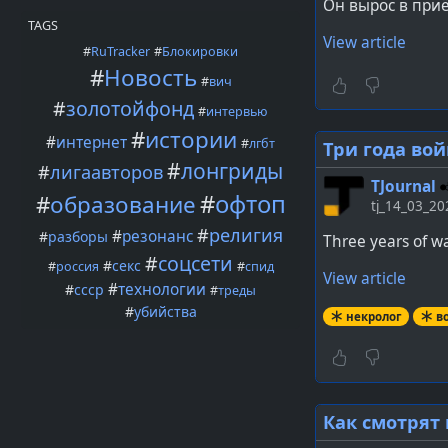
получает их — б
Он вырос в приё
29 июня, после
TAGS
критику в Фейсб
View article
#
RuTracker
#
Блокировки
#
Новость
#
вич
В BMW мы жив
#
золотойфонд
#
интервью
должен нахо
#
истории
расу, национ
#
интернет
#
лгбт
Три года вой
#
лонгриды
#
лигаавторов
TJournal
Мы все люди,
#
офтоп
#
образование
tj_14_03_20
наших соцсе
#
религия
кто комменти
#
резонанс
#
разборы
Three years of w
толерантнос
#
соцсети
#
секс
#
россия
#
спид
View article
бойкотироват
#
технологии
#
ссср
#
треды
нам.
#
убийства
некролог
в
Другие пользов
Мужчина на вид
утверждения, ч
исполнитель), с
Как смотрят 
бренда и качест
объединения Va