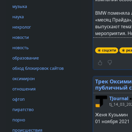
пропаганды ЛГБ
музыка
считаем, что ра
BMW поменяла л
продолжать прои
наука
«месяц Прайда»
радости».
выпускают тема
некролог
мероприятия. Но
Момент с совеща
новости
проводятся пар
ЛГБТ видят в ра
новость
соцсети
ре
В начале июня 
Комментаторы от
образование
издателя Bethesd
другие цвета. Д
радужный флаг, 
обход блокировок сайтов
Это связано с т
В соцсетях иро
оксимирон
негативную реа
Трек Оксими
территории Росс
публичный с
отношения
BMW обновил ав
#
резонанс
#
соц
TJournal
офтоп
для ЛГБТ-движен
tj_14_03_20
посетители гей
пиратство
Женя Кузьмин
считается отпра
порно
01 ноября 2021
«Месяц Прайда» 
происшествия