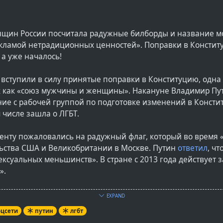
нщин России посчитала радужные билборды и название 
кламой нетрадиционных ценностей». Поправки в Констит
 а уже началось!
 вступили в силу принятые поправки в Конституцию, одна
к как «союз мужчины и женщины». Накануне Владимир Пу
ие с рабочей группой по подготовке изменений в Консти
м числе зашла о ЛГБТ.
енту пожаловались на радужный флаг, который во время 
ьства США и Великобритании в Москве. Путин
ответил
, чт
ксуальных меньшинств». В стране с 2013 года действует з
».
EXPAND
показали по поводу того, кто там \[в посольствах США и В
оцсети
путин
лгбт
 не страшно. Мы же ведь много раз говорили на этот счёт,