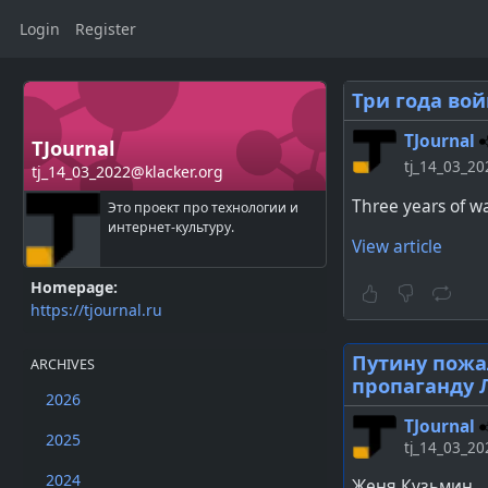
Login
Register
Три года вой
TJournal
TJournal
tj_14_03_20
tj_14_03_2022@klacker.org
Three years of w
Это проект про технологии и
интернет-культуру.
View article
Homepage:
https://tjournal.ru
Путину пожа
ARCHIVES
пропаганду Л
2026
TJournal
2025
tj_14_03_20
2024
Женя Кузьмин