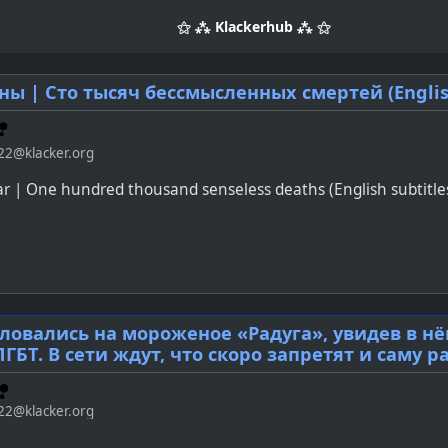
⚝ ⁂ Klackerhub ⁂ ⚝
ны | Сто тысяч бессмысленных смертей (English
22@klacker.org
ar | One hundred thousand senseless deaths (English subtitle
ловались на мороженое «Радуга», увидев в н
ГБТ. В сети ждут, что скоро запретят и саму р
22@klacker.org