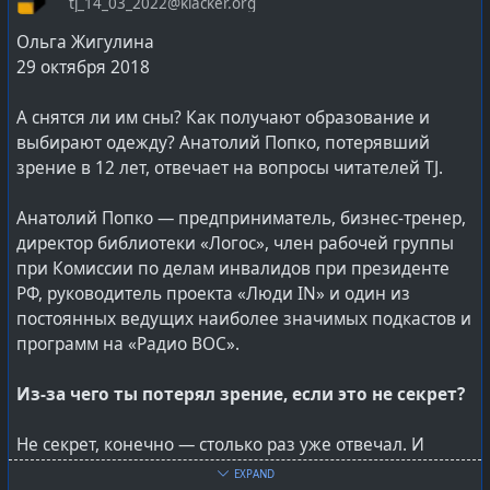
tj_14_03_2022@klacker.org
Ольга Жигулина
29 октября 2018
А снятся ли им сны? Как получают образование и
выбирают одежду? Анатолий Попко, потерявший
зрение в 12 лет, отвечает на вопросы читателей TJ.
Анатолий Попко — предприниматель, бизнес-тренер,
директор библиотеки «Логос», член рабочей группы
при Комиссии по делам инвалидов при президенте
РФ, руководитель проекта «Люди IN» и один из
постоянных ведущих наиболее значимых подкастов и
программ на «Радио ВОС».
Из-за чего ты потерял зрение, если это не секрет?
Не секрет, конечно — столько раз уже отвечал. И
каждый раз, между прочим, хочется придумать какую-
EXPAND