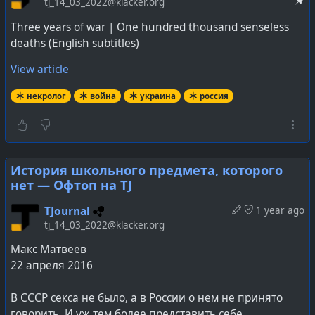
tj_14_03_2022@klacker.org
Three years of war | One hundred thousand senseless
deaths (English subtitles)
View article
некролог
война
украина
россия
История школьного предмета, которого
нет — Офтоп на TJ
TJournal
1 year ago
tj_14_03_2022@klacker.org
Макс Матвеев
22 апреля 2016
В СССР секса не было, а в России о нем не принято
говорить. И уж тем более представить себе