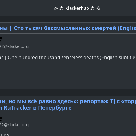
⚝ ⁂ Klackerhub ⁂ ⚝
ны | Сто тысяч бессмысленных смертей (English
22@klacker.org
ar | One hundred thousand senseless deaths (English subtitle
и, но мы всё равно здесь»: репортаж TJ с «то
 RuTracker в Петербурге
22@klacker.org
инов