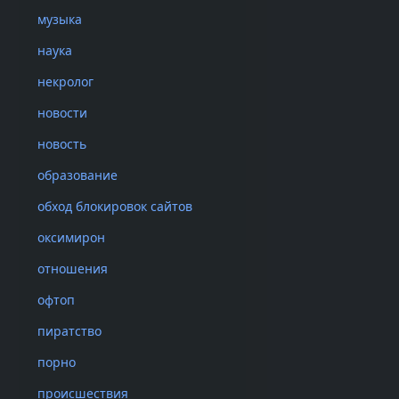
стали «кабаки»,
музыка
организаторы п
наука
Всё говорили: «
выцепил одного
некролог
новости
С тех пор врем
человек, а тепе
новость
них оказался з
образование
поехавший на ле
со всеми: «Выпи
обход блокировок сайтов
оксимирон
Тогда же Семечк
библиотеке. Так
отношения
продолжают общ
офтоп
пиратство
порно
«У нас больш
происшествия