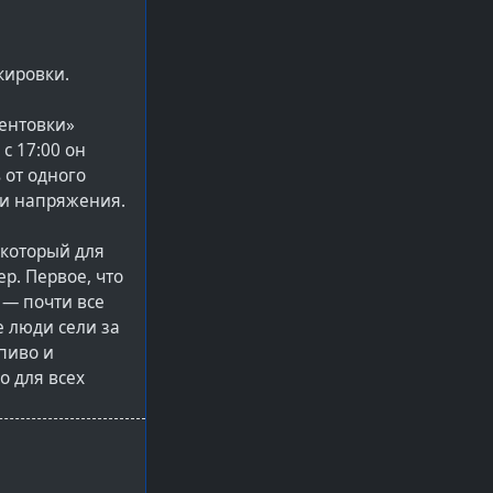
окировки.
рентовки»
с 17:00 он
 от одного
и и напряжения.
 который для
р. Первое, что
 — почти все
 люди сели за
пиво и
о для всех
ому гостю и
о, поэтому в