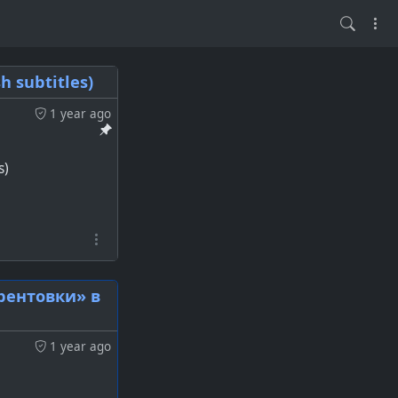
 subtitles)
1 year ago
s)
ррентовки» в
1 year ago