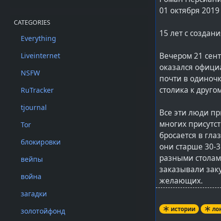
01 октября 2019
CATEGORIES
15 лет с создан
Everything
Вечером 21 сент
Liveinternet
оказался официа
NSFW
почти в одиночк
столика к другом
RuTracker
tjournal
Все эти люди пр
многих присутст
Tor
бросается в гла
блокировки
они старше 30-
разными столам
вейпы
заказывали заку
война
желающих.
загадки
«Я игнорирую не
истории
ло
золотойфонд
торопится дальш