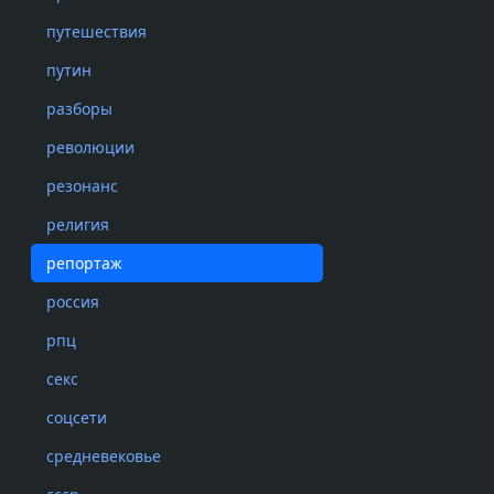
А кто-то при
обычной жиз
путешествия
собравшиеся 
путин
разборы
Количество учас
революции
который сформи
резонанс
мероприятий. К
года не повлиял
религия
просто кто-то п
репортаж
Через год посл
россия
скачиваний оста
рпц
предложил
поль
трекера сообщил
секс
соцсети
средневековье