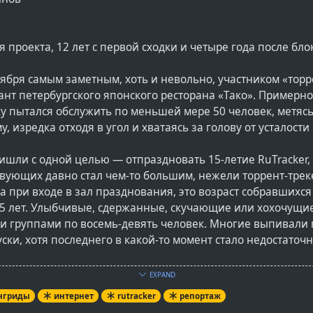
ия проекта, 12 лет с первой сходки и четыре года после бл
ября самым заметным, хоть и невольно, участником «тор
нт петербургского японского ресторана «Тако». Примерно 
у пытался обслужить по меньшей мере 50 человек, метясь
у, изредка отходя в угол и хватаясь за голову от усталост
ишли с одной целью — отпраздновать 15-летие RuTracker,
вующих давно стал чем-то большим, нежели торрент-треке
за при входе в зал празднования, это возраст собравшихся
35 лет. Улыбчивые, сдержанные, скучающие или хохочущие
и группами по восемь-девять человек. Многие выпивали 
ски, хотя последнего в какой-то момент стало недостаточн
EXPAND
 только вас, а вообще всех», — бросает официант очередн
нгриды
интернет
rutracker
репортаж
е. Из-за нехватки персонала даже алкоголь приносят долг