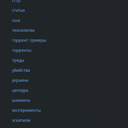
С одной стор
ссср
со сложность
статья
так просто 
сша
технологии
С другой сто
сохранила мн
торрент трекеры
скачиваемых
торренты
примерно ми
треды
убийства
«Люди которым н
украина
каждый из них у
представившийся
цензура
второй раз: мал
шахматы
эксперименты
эскапизм
Не могу похв