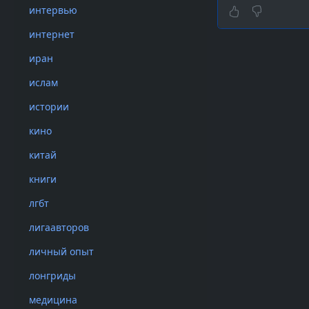
ожидании нович
интервью
вариант — скон
интернет
экране архивные
иран
Один из роликов
ислам
лагерь. На моме
часть зала взры
истории
нулевых годов и
кино
собравшимся по
китай
«Я единственный
книги
декабря 2007 го
сейчас мне уже 
лгбт
более известный
лигаавторов
новичков с пост
чтобы заговори
личный опыт
домашних экспе
лонгриды
«Торрентовки» 
медицина
общаться вживу