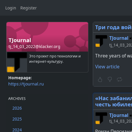
Login
Register
Три года вой
TJournal
TJournal
tj_14_03_20
tj_14_03_2022@klacker.org
Three years of w
Это проект про технологии и
интернет-культуру.
View article
Homepage:
https://tjournal.ru
«Нас забанил
ARCHIVES
честь юбилея
2026
TJournal
2025
tj_14_03_20
2024
Роман Персиан