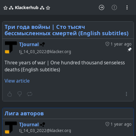
⚝ ⁂ Klackerhub ⁂ ⚝
Три года войны | Сто тысяч
бессмысленных смертей (English subtitles)
TJournal
1 year ago
tj_14_03_2022@klacker.org
Three years of war | One hundred thousand senseless
deaths (English subtitles)
View article
Лига авторов
TJournal
1 year ago
tj_14_03_2022@klacker.org