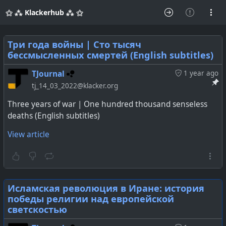
⚝ ⁂ Klackerhub ⁂ ⚝
Три года войны | Сто тысяч
бессмысленных смертей (English subtitles)
TJournal
1 year ago
tj_14_03_2022@klacker.org
Three years of war | One hundred thousand senseless
deaths (English subtitles)
View article
Исламская революция в Иране: история
победы религии над европейской
светскостью