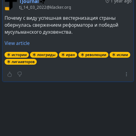
TJournal
1 year ago
tj_14_03_2022@klacker.org
Почему с виду успешная вестернизация страны
обернулась свержением реформатора и победой
мусульманского духовенства.
View article
истории
лонгриды
иран
революции
ислам
лигаавторов